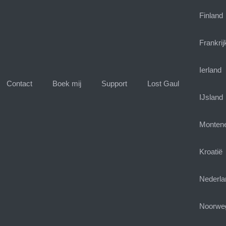
Finland
Frankrij
Ierland
Contact
Boek mij
Support
Lost Gaul
IJsland
Monten
Kroatië
Nederla
Noorwe