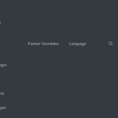
k
Partner Voordelen
Language
egro
nd
gen