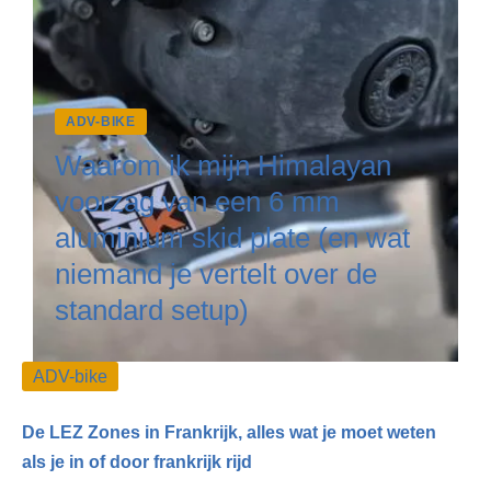
ADV-BIKE
Waarom ik mijn Himalayan
voorzag van een 6 mm
aluminium skid plate (en wat
niemand je vertelt over de
standard setup)
ADV-bike
De LEZ Zones in Frankrijk, alles wat je moet weten
als je in of door frankrijk rijd