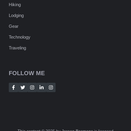
Hiking
Lodging
Gear
Technology
Traveling
FOLLOW ME
This content
© 2025 by
Jeroen Bosmans
is licensed