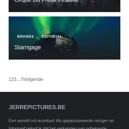
BRANDS
,
EDITORIAL
Starngage
1
2
3
…
5
Volgende
JERREPICTURES.BE
Een wereld vol avontuur! Als gepassioneerde reiziger en
fotograaf geloof ik dat het verkennen van onbekende