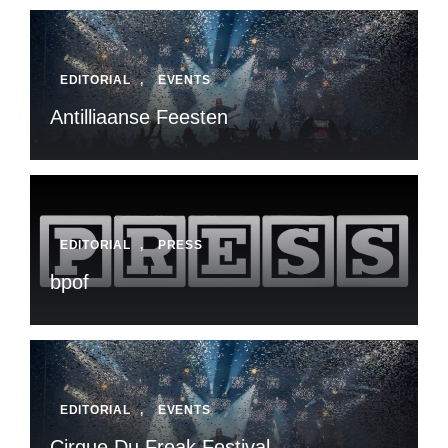
EDITORIAL
,
EVENTS
Antilliaanse Feesten
EDITORIAL
,
PRESS
bpof
EDITORIAL
,
EVENTS
Cirque Du Freak Festival