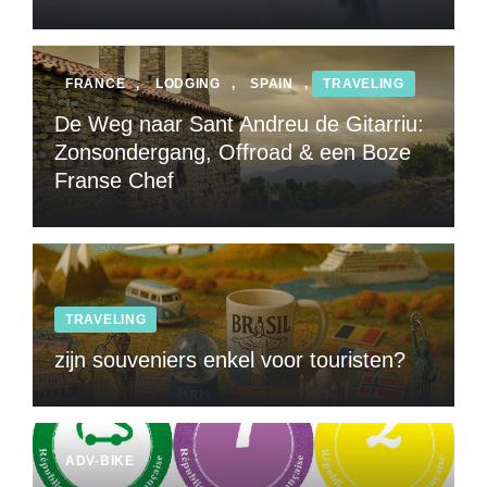
FRANCE
,
LODGING
,
SPAIN
,
TRAVELING
De Weg naar Sant Andreu de Gitarriu:
Zonsondergang, Offroad & een Boze
Franse Chef
TRAVELING
zijn souveniers enkel voor touristen?
ADV-BIKE