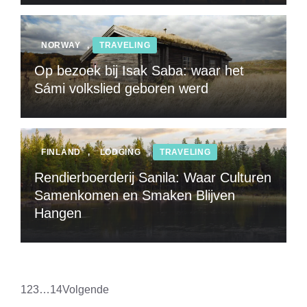
NORWAY
,
TRAVELING
Op bezoek bij Isak Saba: waar het
Sámi volkslied geboren werd
FINLAND
,
LODGING
,
TRAVELING
Rendierboerderij Sanila: Waar Culturen
Samenkomen en Smaken Blijven
Hangen
1
2
3
…
14
Volgende