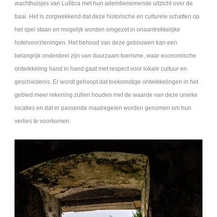
wachthuisjes van Luštica met hun adembenemende uitzicht over de
baai. Het is zorgwekkend dat deze historische en culturele schatten op
het spel staan en mogelijk worden omgezet in onaantrekkelijke
hotelvoorzieningen. Het behoud van deze gebouwen kan een
belangrijk onderdeel zijn van duurzaam toerisme, waar economische
ontwikkeling hand in hand gaat met respect voor lokale cultuur en
geschiedenis. Er wordt gehoopt dat toekomstige ontwikkelingen in het
gebied meer rekening zullen houden met de waarde van deze unieke
locaties en dat er passende maatregelen worden genomen om hun
verlies te voorkomen.