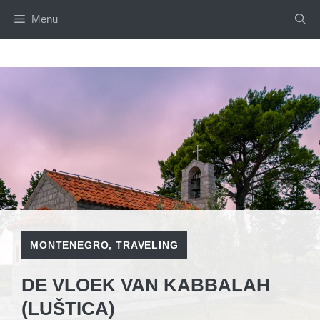
Skip
Menu
to
content
MONTENEGRO
,
TRAVELING
DE VLOEK VAN KABBALAH
(LUŠTICA)