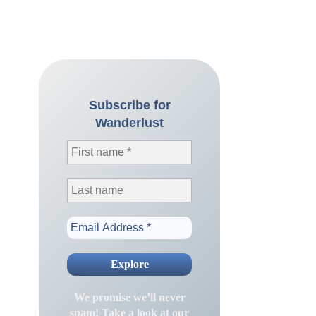
Subscribe for
Wanderlust
We promise we’ll never
spam! Take a look at our