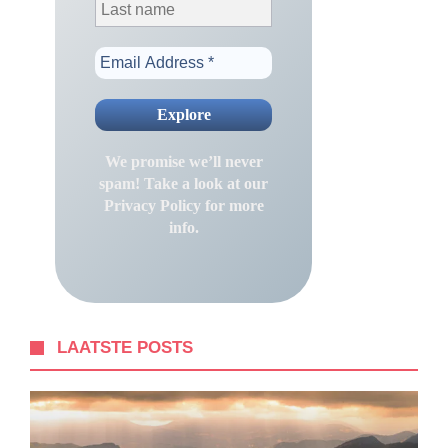
We promise we’ll never
spam! Take a look at our
Privacy Policy
for more
info.
LAATSTE POSTS