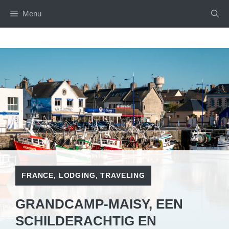
Skip
Menu
to
content
FRANCE
,
LODGING
,
TRAVELING
GRANDCAMP-MAISY, EEN
SCHILDERACHTIG EN