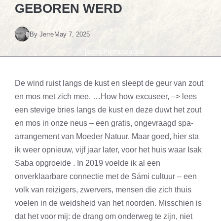
GEBOREN WERD
By
Jerre
May 7, 2025
De wind ruist langs de kust en sleept de geur van zout
en mos met zich mee. …How how excuseer, –> lees
een stevige bries langs de kust en deze duwt het zout
en mos in onze neus – een gratis, ongevraagd spa-
arrangement van Moeder Natuur. Maar goed, hier sta
ik weer opnieuw, vijf jaar later, voor het huis waar Isak
Saba opgroeide . In 2019 voelde ik al een
onverklaarbare connectie met de Sámi cultuur – een
volk van reizigers, zwervers, mensen die zich thuis
voelen in de weidsheid van het noorden. Misschien is
dat het voor mij: de drang om onderweg te zijn, niet