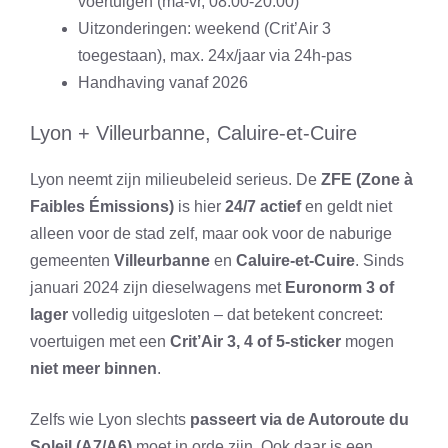
voertuigen (ma-vr, 08:00-20:00)
Uitzonderingen: weekend (Crit’Air 3
toegestaan), max. 24x/jaar via 24h-pas
Handhaving vanaf 2026
Lyon + Villeurbanne, Caluire-et-Cuire
Lyon neemt zijn milieubeleid serieus. De
ZFE (Zone à
Faibles Émissions)
is hier
24/7 actief
en geldt niet
alleen voor de stad zelf, maar ook voor de naburige
gemeenten
Villeurbanne
en
Caluire-et-Cuire
. Sinds
januari 2024 zijn dieselwagens met
Euronorm 3 of
lager
volledig uitgesloten – dat betekent concreet:
voertuigen met een
Crit’Air 3, 4 of 5-sticker
mogen
niet meer binnen
.
Zelfs wie Lyon slechts
passeert via de Autoroute du
Soleil (A7/A6)
moet in orde zijn. Ook daar is een