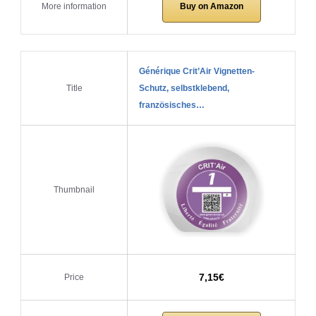
Buy on Amazon
More information
Générique Crit’Air Vignetten-
Title
Schutz, selbstklebend,
französisches…
Thumbnail
7,15€
Price