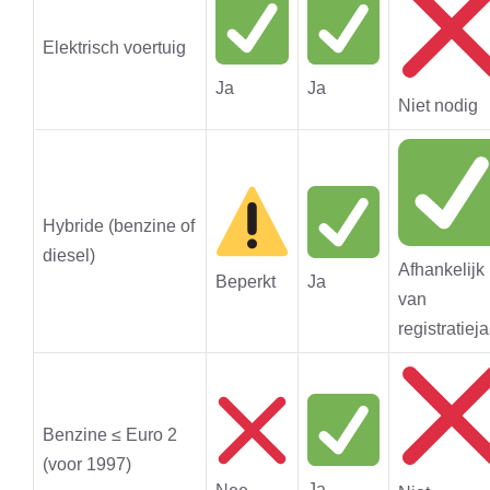
Elektrisch voertuig
Ja
Ja
Niet nodig
Hybride (benzine of
diesel)
Afhankelijk
Beperkt
Ja
van
registratiej
Benzine ≤ Euro 2
(voor 1997)
Ja