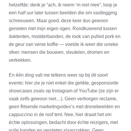
hetzelfde: denk je “ach, ik neem ‘m niet mee”, loop je
een half uur later tussen beelden die om vastlegging
schreeuwen. Maar goed, deze keer dus gewoon
genieten met mijn eigen ogen. Rondkuierend tussen
daktenten, modderbanden, de rook van pulled pork en
de geur van verse koffie — voelde ik weer die unieke
sfeer: mensen die bouwen, sleutelen, dromen en
vertrekken.
En één ding valt me telkens weer op bij dit soort
events: hier zie je niet enkel die gelikte, gesponsorde
showcases zoals op Instagram of YouTube (ze zijn er
vaak zelfs gewoon niet…). Geen verborgen reclame,
geen flitsende marketingvideo’s met dronebeelden en
cappuccino in de roof tent. Nee, hier draait het om
échte oplossingen, bedacht door échte reizigers, met
vuile handen en versleten slaapzakken. Geen