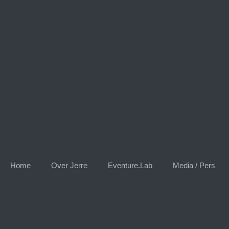
Skip
to
content
Home
Over Jerre
Eventure.Lab
Media / Pers