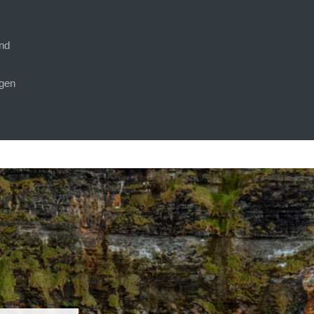
nd
gen