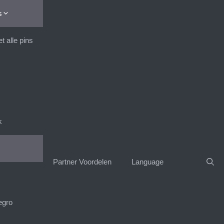
s
 alle pins
k
Partner Voordelen
Language
egro