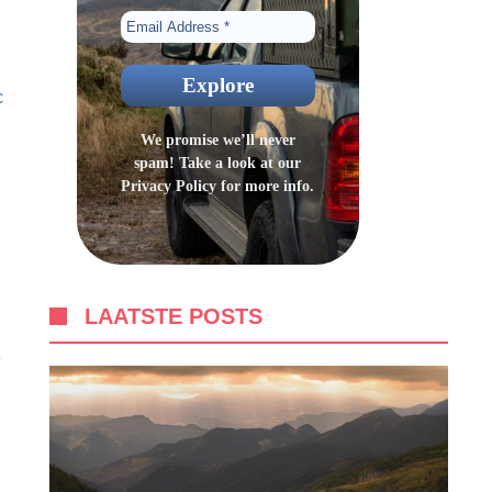
,
c
We promise we’ll never
spam! Take a look at our
Privacy Policy
for more info.
LAATSTE POSTS
e