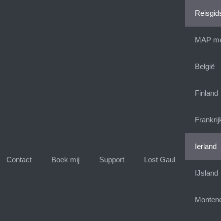
Reisgid
MAP met
België
Finland
Frankrij
Ierland
Contact
Boek mij
Support
Lost Gaul
IJsland
Monten