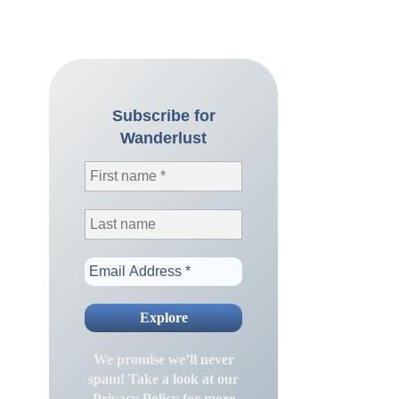
Subscribe for
Wanderlust
We promise we’ll never
spam! Take a look at our
Privacy Policy
for more