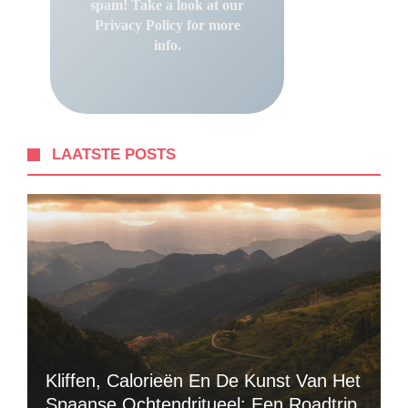
spam! Take a look at our
Privacy Policy
for more
info.
LAATSTE POSTS
Kliffen, Calorieën En De Kunst Van Het
Spaanse Ochtendritueel: Een Roadtrip