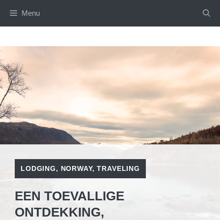
Skip
Menu
to
content
LODGING
,
NORWAY
,
TRAVELING
EEN TOEVALLIGE
ONTDEKKING,