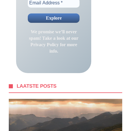
We promise we’ll never
spam! Take a look at our
Privacy Policy
for more
info.
LAATSTE POSTS