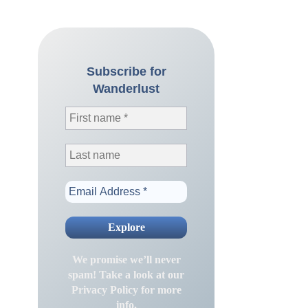
Subscribe for
Wanderlust
We promise we’ll never
spam! Take a look at our
Privacy Policy
for more
info.