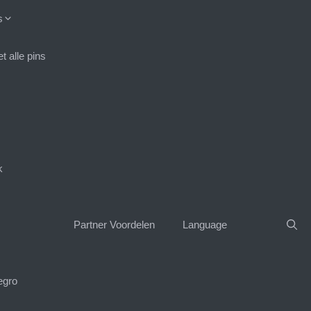
s
 alle pins
k
Partner Voordelen
Language
egro