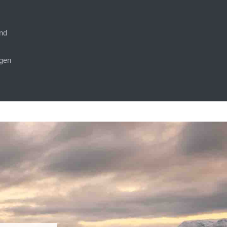
nd
gen