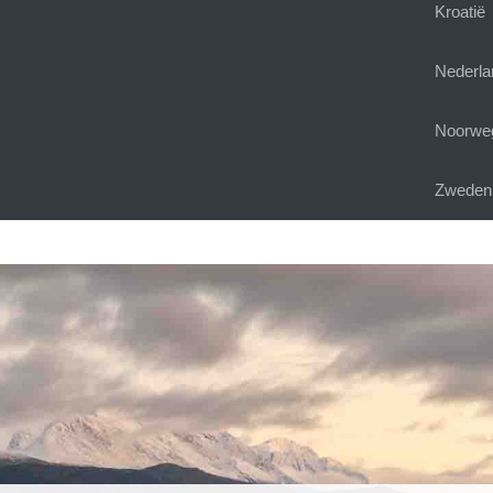
Kroatië
Nederla
Noorwe
Zweden