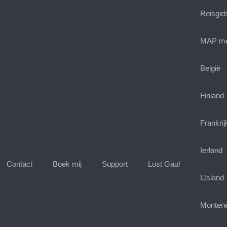
Reisgid
MAP met
België
Finland
Frankrij
Ierland
Contact
Boek mij
Support
Lost Gaul
IJsland
Monten