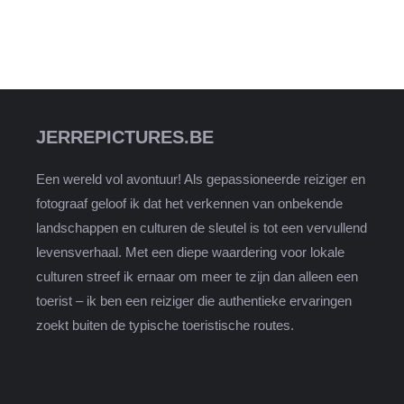
JERREPICTURES.BE
Een wereld vol avontuur! Als gepassioneerde reiziger en
fotograaf geloof ik dat het verkennen van onbekende
landschappen en culturen de sleutel is tot een vervullend
levensverhaal. Met een diepe waardering voor lokale
culturen streef ik ernaar om meer te zijn dan alleen een
toerist – ik ben een reiziger die authentieke ervaringen
zoekt buiten de typische toeristische routes.