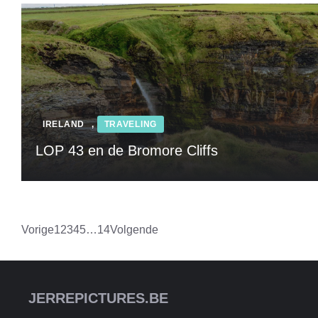
IRELAND
,
TRAVELING
LOP 43 en de Bromore Cliffs
Vorige
1
2
3
4
5
…
14
Volgende
JERREPICTURES.BE