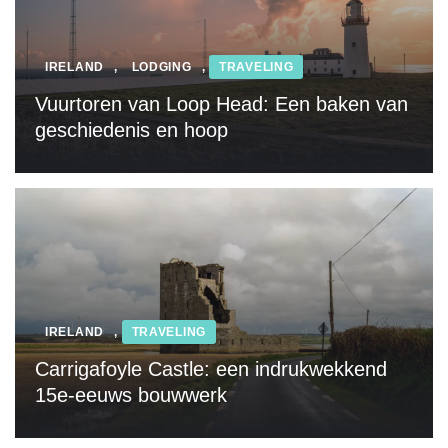
IRELAND
,
LODGING
,
TRAVELING
Vuurtoren van Loop Head: Een baken van
geschiedenis en hoop
IRELAND
,
TRAVELING
Carrigafoyle Castle: een indrukwekkend
15e-eeuws bouwwerk